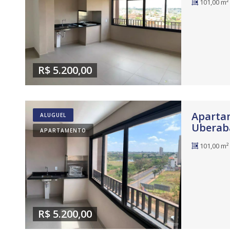
101,00 m²
R$ 5.200,00
Apartam
ALUGUEL
Uberab
APARTAMENTO
101,00 m²
R$ 5.200,00