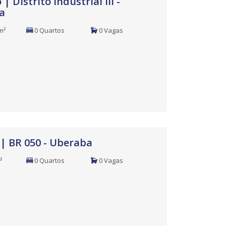
| Distrito Industrial III -
a
m²
0 Quartos
0 Vagas
| BR 050 - Uberaba
²
0 Quartos
0 Vagas