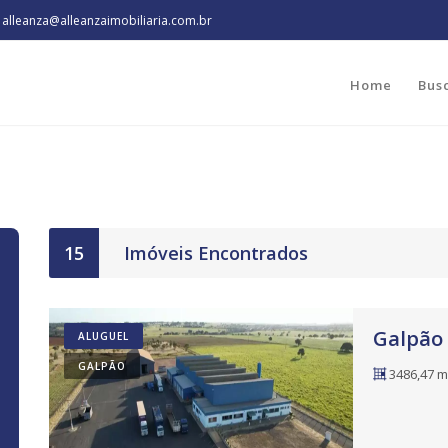
alleanza@alleanzaimobiliaria.com.br
Home
Bus
15
Imóveis Encontrados
Galpão 
ALUGUEL
GALPÃO
3486,47 m