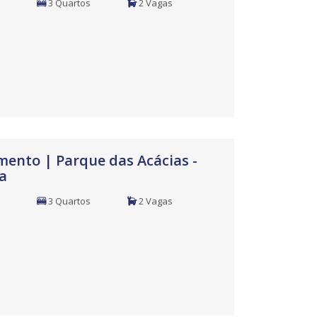
3 Quartos
2 Vagas
ento | Parque das Acácias -
a
3 Quartos
2 Vagas