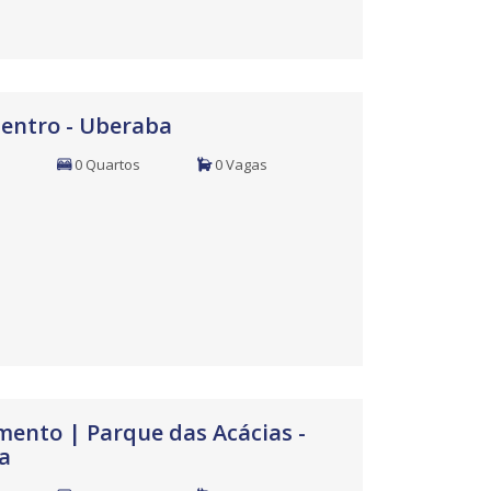
Centro - Uberaba
0 Quartos
0 Vagas
ento | Parque das Acácias -
a