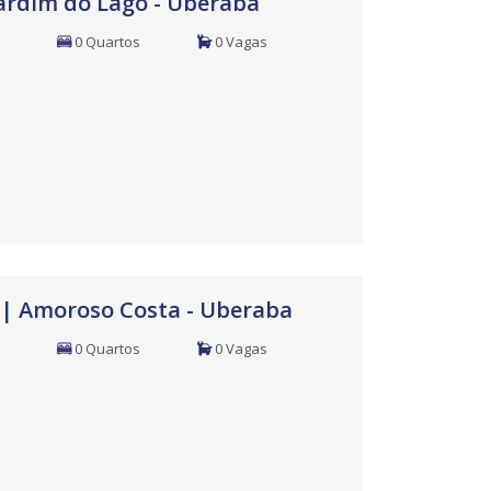
Jardim do Lago - Uberaba
0 Quartos
0 Vagas
| Amoroso Costa - Uberaba
0 Quartos
0 Vagas