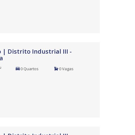
| Distrito Industrial III -
a
²
0 Quartos
0 Vagas