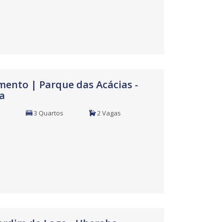
ento | Parque das Acácias -
a
3 Quartos
2 Vagas