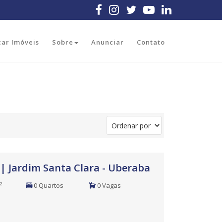
car Imóveis
Sobre
Anunciar
Contato
Filtros
| Jardim Santa Clara - Uberaba
²
0 Quartos
0 Vagas