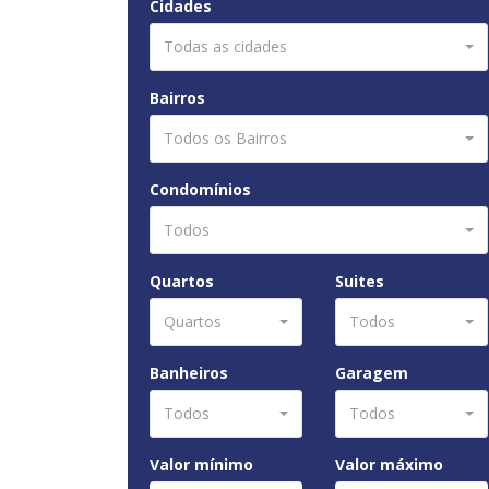
Cidades
Todas as cidades
Bairros
Todos os Bairros
Condomínios
Todos
Quartos
Suites
Quartos
Todos
Banheiros
Garagem
Todos
Todos
Valor mínimo
Valor máximo