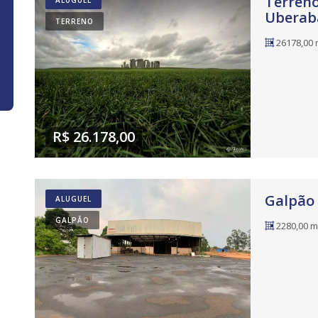
Terreno 
ALUGUEL
Uberab
TERRENO
26178,00 
R$ 26.178,00
Galpão 
ALUGUEL
GALPÃO
2280,00 m