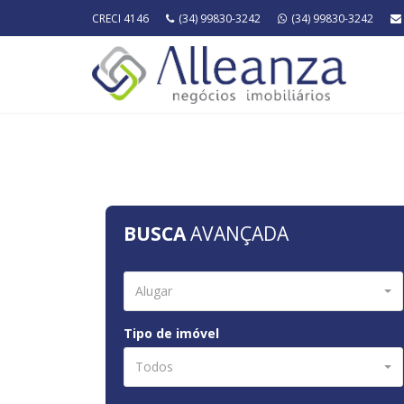
CRECI 4146
(34) 99830-3242
(34) 99830-3242
BUSCA
AVANÇADA
Alugar
Tipo de imóvel
Todos